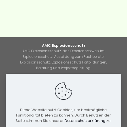
AMC Explosionsschutz
AMC Explosionsschutz, das Expertennetzwerk im
Explosionsschutz. Ausbildung zum Fachberater
Explosionsschutz. Explosionsschutz Fortbildungen,
Beratung und Projektbegleitung.
Kontakt
Lauchwasenstraße 1
76709 Kronau
Tel: 07253/209854-0
Fax: 07253/209854-9
info@amc-explosionsschutz.de
Diese Website nutzt Cookies, um bestmögliche
Funktionalität bieten zu können. Durch Benutzen der
Nützliche Links
Seite stimmen Sie unserer
Datenschutzerklärung
zu.
Kontakt
Impressum