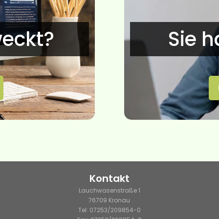
weckt?
Sie 
Kontakt
Lauchwasenstraße 1
76709 Kronau
g
Tel: 07253/209854-0