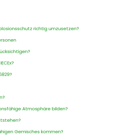
Explosionsschutz richtig umzusetzen?
ersonen
rücksichtigen?
IECEx?
16829?
en?
ionsfähige Atmosphäre bilden?
ntstehen?
sfähigen Gemisches kommen?